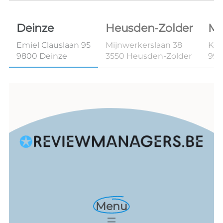
Deinze
Heusden-Zolder
Ma
Emiel Clauslaan 95
Mijnwerkerslaan 38
Kon
9800 Deinze
3550 Heusden-Zolder
99
Menu