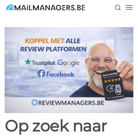
Skip
Men
to
search
main
content
Op zoek naar