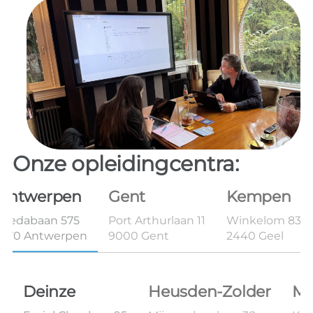
Onze opleidingcentra:
Antwerpen
Gent
Kempen
Bredabaan 575
Port Arthurlaan 11
Winkelom 83B 
2170 Antwerpen
9000 Gent
2440 Geel
Deinze
Heusden-Zolder
Ma