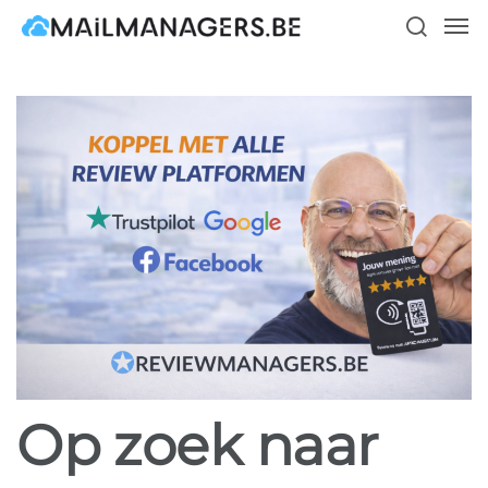
Skip
Men
to
search
main
content
Op zoek naar