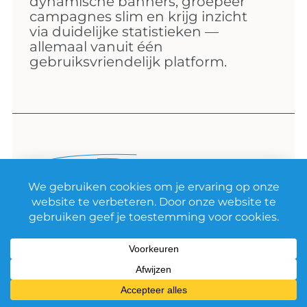
dynamische banners, groepeer
campagnes slim en krijg inzicht
via duidelijke statistieken —
allemaal vanuit één
gebruiksvriendelijk platform.
Automatisch
banners
wijzigen en
programmeren