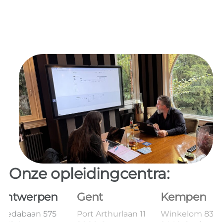
Onze opleidingcentra:
Antwerpen
Gent
Kempen
Bredabaan 575
Port Arthurlaan 11
Winkelom 83B 