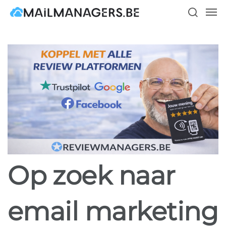
Skip
Men
to
search
main
content
Op zoek naar
email marketing