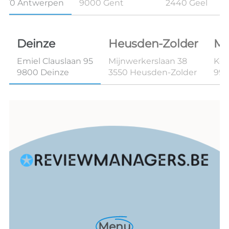
2170 Antwerpen
9000 Gent
2440 Geel
Deinze
Heusden-Zolder
Ma
Emiel Clauslaan 95
Mijnwerkerslaan 38
Kon
9800 Deinze
3550 Heusden-Zolder
99
Menu