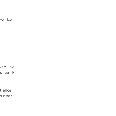
nze
live
 van uw
ra werk
t elke
s naar