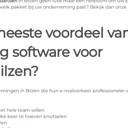
ndartsen
in Bilzen geen luxe maar een hefboom om uw be
 welk pakket bij uw onderneming past? Bekijk dan onze
meeste voordeel va
g software voor
ilzen?
mingen in Bilzen die hun e-mailverkeer professioneler w
et hele team willen
ke keer te hoeven knutselen
eren