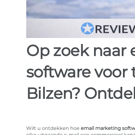
Op zoek naar email marketing
software voor 
Bilzen? Ontd
Wilt u ontdekken hoe
email marketing softw
elke uitgaande e-mail een commercieel kanaal