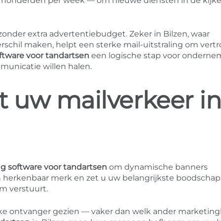
k honderden per week — om nieuwe diensten in de kijke
 zonder extra advertentiebudget. Zeker in Bilzen, waar
verschil maken, helpt een sterke mail-uitstraling om ver
ftware voor tandartsen
een logische stap voor ondern
unicatie willen halen.
t uw mailverkeer i
g software voor tandartsen
om dynamische banners
n herkenbaar merk en zet u uw belangrijkste boodscha
am verstuurt.
ke ontvanger gezien — vaker dan welk ander marketing