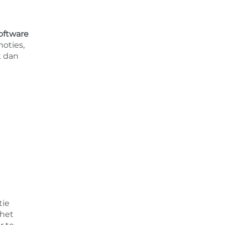
oftware
moties,
k dan
tie
 het