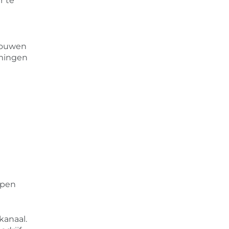
r te
trouwen
emingen
n
ppen
kanaal.