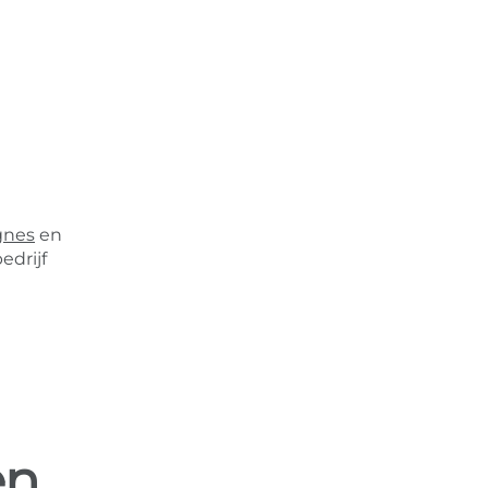
gnes
en
edrijf
en