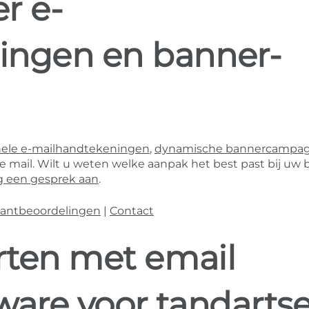
r e-
ingen en banner-
nele e-mailhandtekeningen
,
dynamische bannercampa
mail. Wilt u weten welke aanpak het best past bij uw b
g een gesprek aan
.
lantbeoordelingen
|
Contact
arten met email
ware voor tandarts