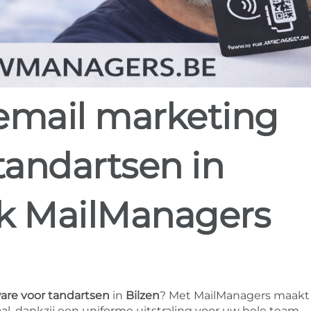
tandartsen in
ek MailManagers
are voor tandartsen
in
Bilzen
? Met MailManagers maakt
, dankzij een uniforme uitstraling voor uw hele team.