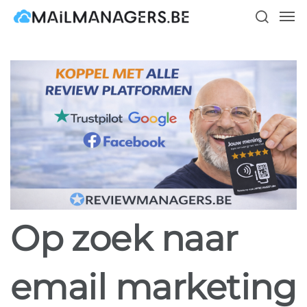
Skip
Men
to
search
main
content
Op zoek naar
email marketing