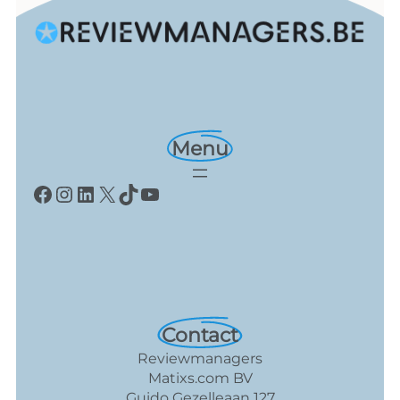
Menu
Facebook
Instagram
LinkedIn
X
TikTok
YouTube
Contact
Reviewmanagers
Matixs.com BV
Guido Gezelleaan 127