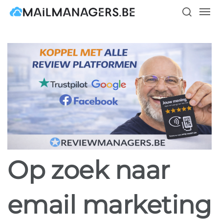
Skip
Men
to
search
main
content
Op zoek naar
email marketing