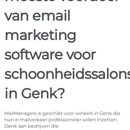
van email
marketing
software voor
schoonheidssalon
in Genk?
MailManagers is geschikt voor winkels in Genk die
hun e-mailverkeer professioneler willen inzetten.
Denk aan bedrijven die: