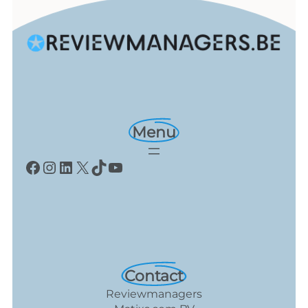
Menu
Facebook
Instagram
LinkedIn
X
TikTok
YouTube
Contact
Reviewmanagers