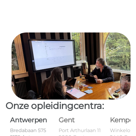
Onze opleidingcentra:
Antwerpen
Gent
Kempe
Bredabaan 575
Port Arthurlaan 11
Winkelom 