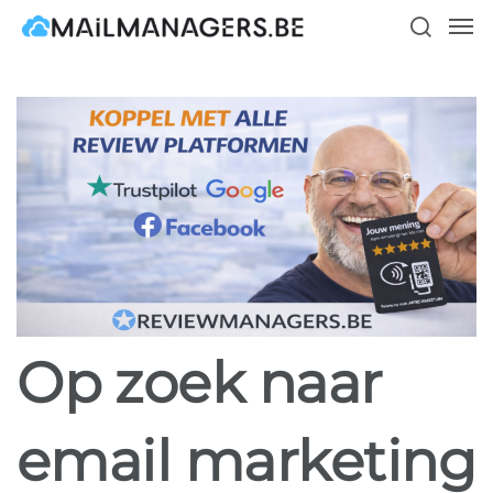
Skip
Men
to
search
main
content
Op zoek naar
email marketing