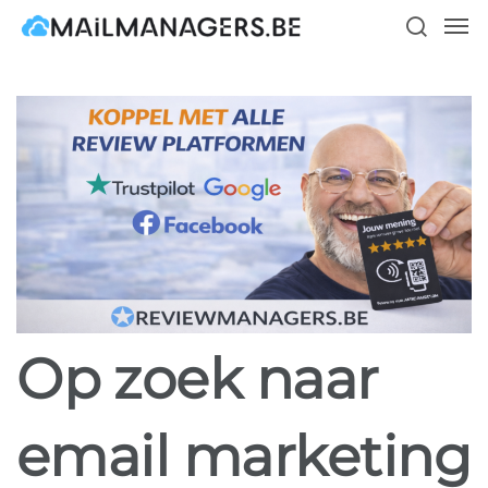
Skip
Men
to
search
main
content
Op zoek naar
email marketing