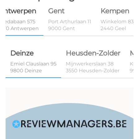
Antwerpen
Gent
Kempen
Bredabaan 575
Port Arthurlaan 11
Winkelom 83B 
2170 Antwerpen
9000 Gent
2440 Geel
Deinze
Heusden-Zolder
Ma
Emiel Clauslaan 95
Mijnwerkerslaan 38
Kon
9800 Deinze
3550 Heusden-Zolder
99