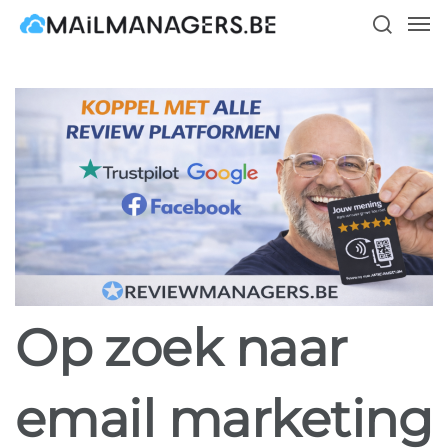
Skip
Men
to
search
main
content
Op zoek naar
email marketing