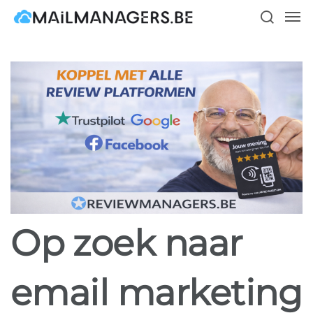
Skip
Men
to
search
main
content
Op zoek naar
email marketing