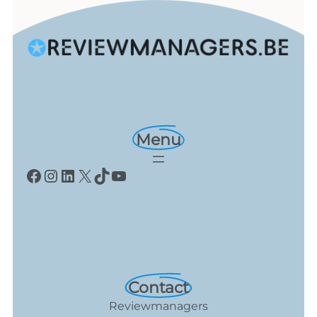
Menu
Facebook
Instagram
LinkedIn
X
TikTok
YouTube
Contact
Reviewmanagers