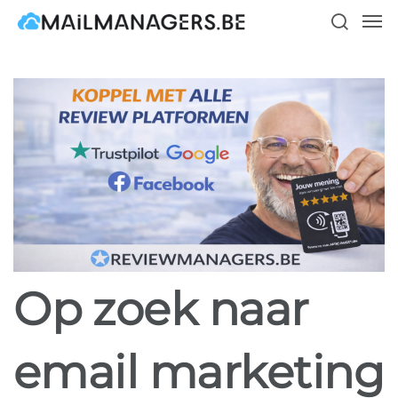
Skip
Men
to
search
main
content
Op zoek naar
email marketing