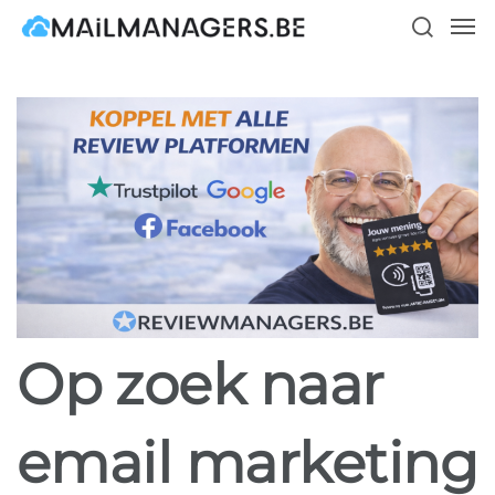
Skip
Men
to
search
main
content
Op zoek naar
email marketing