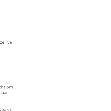
nze
live
icht om
daar
box van