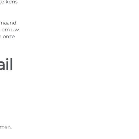
telkens
 maand.
m om uw
n onze
il
tten.