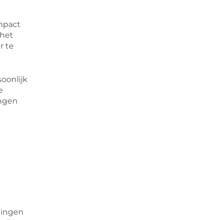
mpact
 het
r te
oonlijk
e
ingen
n
ingen