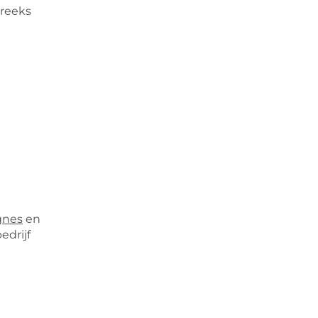
treeks
gnes
en
edrijf