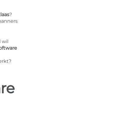
laas
?
banners
 wil
oftware
erkt?
re