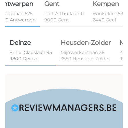
Antwerpen
Gent
Kempen
Bredabaan 575
Port Arthurlaan 11
Winkelom 83B 
2170 Antwerpen
9000 Gent
2440 Geel
Deinze
Heusden-Zolder
Ma
Emiel Clauslaan 95
Mijnwerkerslaan 38
Kon
9800 Deinze
3550 Heusden-Zolder
99