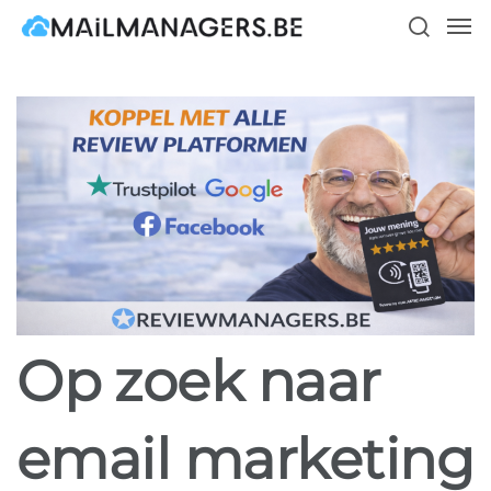
Skip
Men
to
search
main
content
Op zoek naar
email marketing