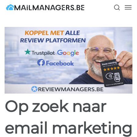
Skip
Men
to
search
main
content
Op zoek naar
email marketing