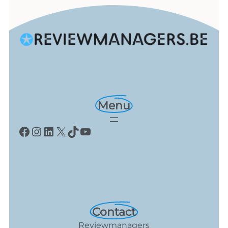
Menu
Facebook
Instagram
LinkedIn
X
TikTok
YouTube
Contact
Reviewmanagers