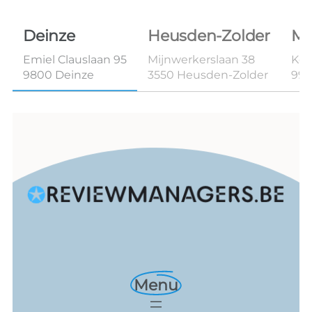
Deinze
Heusden-Zolder
Ma
Emiel Clauslaan 95
Mijnwerkerslaan 38
Kon
9800 Deinze
3550 Heusden-Zolder
99
Menu