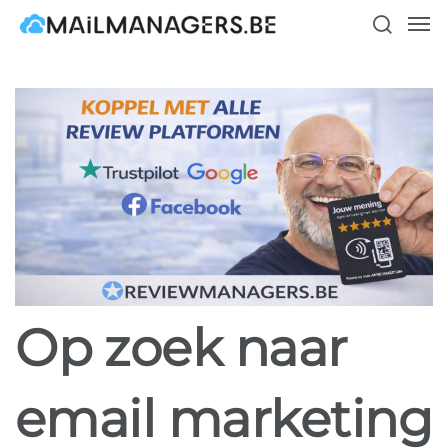
Skip
Men
to
search
main
content
Op zoek naar
email marketing