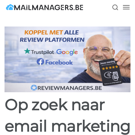
Skip
Men
to
search
main
content
Op zoek naar
email marketing