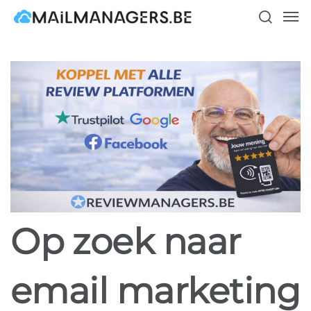
Skip
Men
to
search
main
content
Op zoek naar
email marketing