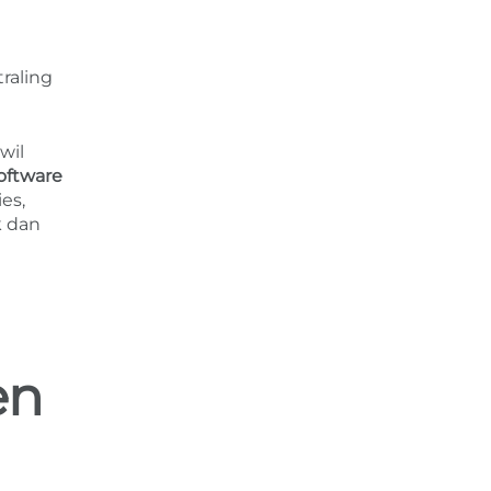
raling
wil
oftware
es,
k dan
en