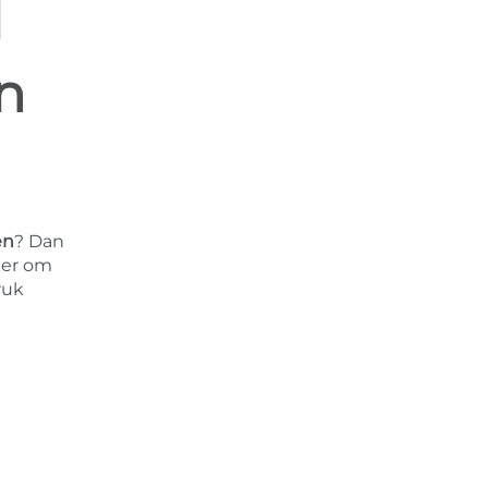
l
n
en
? Dan
ker om
ruk