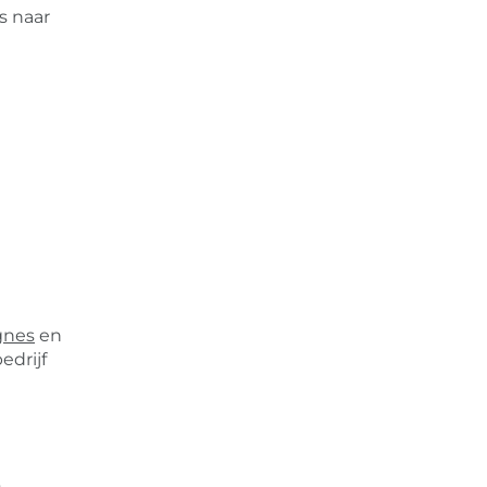
s naar
gnes
en
edrijf