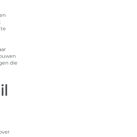
len
t
 te
aar
trouwen
gen die
l
over