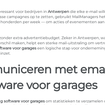
eressant voor bedrijven in
Antwerpen
die elke e-mail wil
losse campagnes op te zetten, gebruikt MailManagers he
ak honderden per week — om acties of evenementen aan
s zonder extra advertentiebudget. Zeker in Antwerpen, w
verschil maken, helpt een sterke mail-uitstraling om ver
ftware voor garages
een logische stap voor ondernemin
inzet.
uniceren met emai
ware voor garages
g software voor garages
om statistieken te verzamelen 