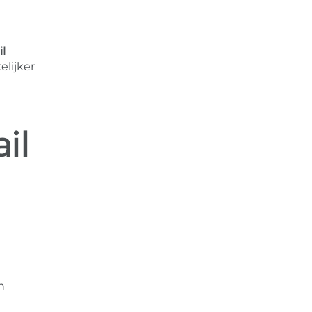
l
lijker
il
n