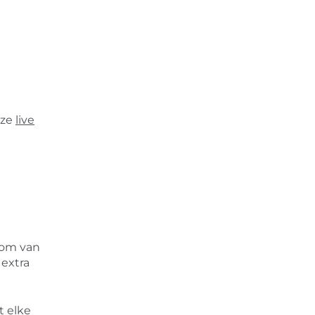
nze
live
 om van
extra
t elke