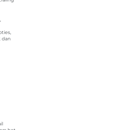
,
ties,
k dan
il