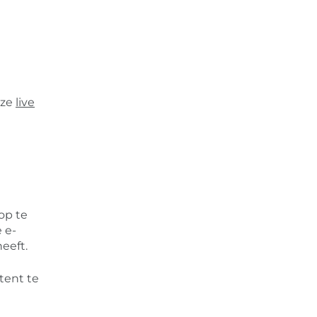
nze
live
op te
 e-
eeft.
tent te