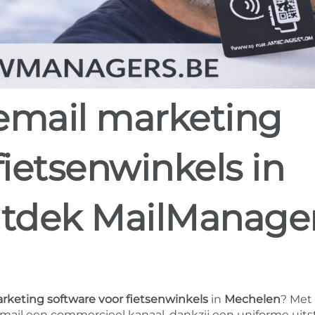
fietsenwinkels in
tdek MailManage
rketing software voor fietsenwinkels
in
Mechelen
? Met
ail een commercieel kanaal, dankzij een uniforme uitst