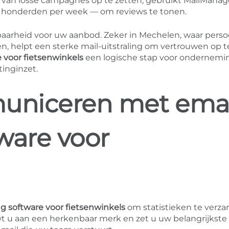
ts van losse campagnes op te zetten, gebruikt MailManag
ak honderden per week — om reviews te tonen.
baarheid voor uw aanbod. Zeker in Mechelen, waar perso
en, helpt een sterke mail-uitstraling om vertrouwen op t
 voor fietsenwinkels
een logische stap voor ondernem
tinginzet.
uniceren met emai
ware voor
g software voor fietsenwinkels
om statistieken te verz
wt u aan een herkenbaar merk en zet u uw belangrijkste