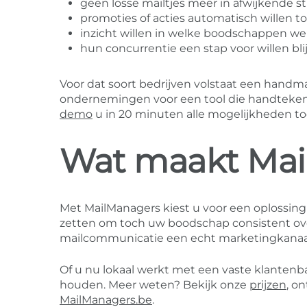
geen losse mailtjes meer in afwijkende sti
promoties of acties automatisch willen t
inzicht willen in welke boodschappen w
hun concurrentie een stap voor willen b
Voor dat soort bedrijven volstaat een handm
ondernemingen voor een tool die handteken
demo
u in 20 minuten alle mogelijkheden to
Wat maakt Mai
Met MailManagers kiest u voor een oplossing
zetten om toch uw boodschap consistent over
mailcommunicatie een echt marketingkanaal
Of u nu lokaal werkt met een vaste klantenb
houden. Meer weten? Bekijk onze
prijzen
, o
MailManagers.be
.