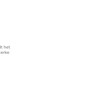
dt het
terke