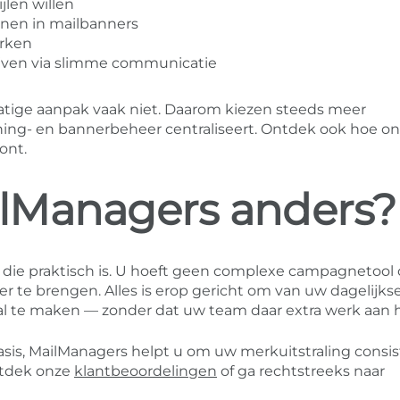
jlen willen
onen in mailbanners
erken
lijven via slimme communicatie
atige aanpak vaak niet. Daarom kiezen steeds meer
ing- en bannerbeheer centraliseert. Ontdek ook hoe o
ont.
lManagers anders?
 die praktisch is. U hoeft geen complexe campagnetool 
 te brengen. Alles is erop gericht om van uw dagelijkse
 te maken — zonder dat uw team daar extra werk aan h
asis, MailManagers helpt u om uw merkuitstraling consis
ntdek onze
klantbeoordelingen
of ga rechtstreeks naar