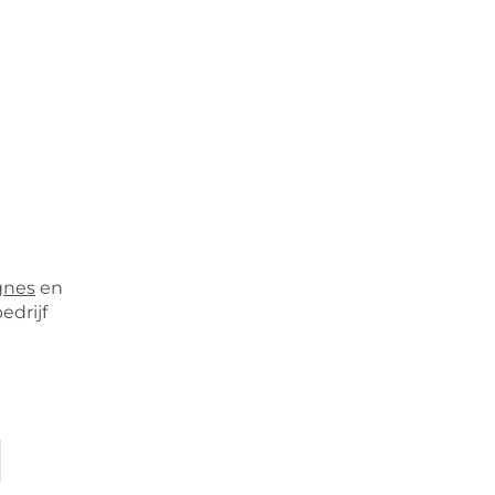
gnes
en
edrijf
l