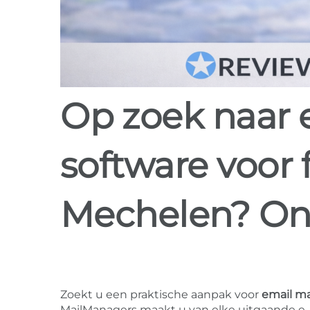
Op zoek naar email marketing
software voor 
Mechelen? On
Zoekt u een praktische aanpak voor
email ma
MailManagers maakt u van elke uitgaande e-m