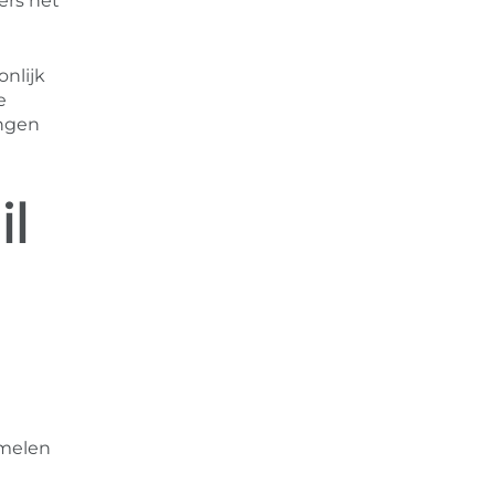
ers het
onlijk
e
ingen
l
amelen