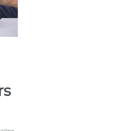
rs
raling