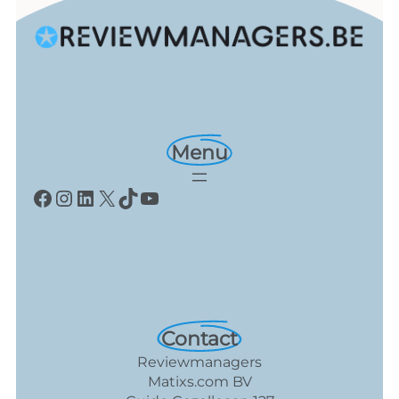
Menu
Facebook
Instagram
LinkedIn
X
TikTok
YouTube
Contact
Reviewmanagers
Matixs.com BV