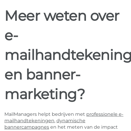
Meer weten over
e-
mailhandtekenin
en banner-
marketing?
MailManagers helpt bedrijven met
professionele e-
mailhandtekeningen
,
dynamische
bannercampagnes
en het meten van de impact