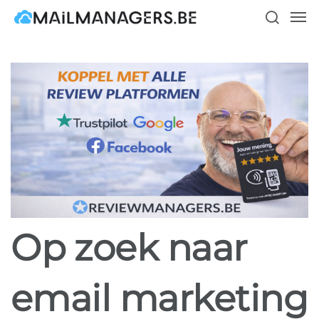
Skip
Men
to
search
main
content
Op zoek naar
email marketing