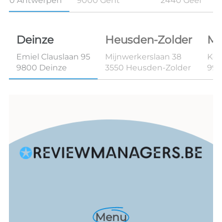
2170 Antwerpen
9000 Gent
2440 Geel
Deinze
Heusden-Zolder
Ma
Emiel Clauslaan 95
Mijnwerkerslaan 38
Kon
9800 Deinze
3550 Heusden-Zolder
99
Menu