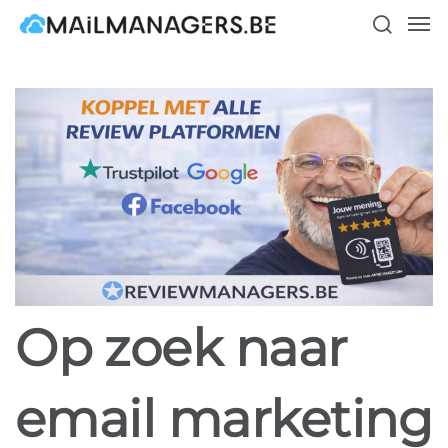
Skip
Men
to
search
main
content
Op zoek naar
email marketing