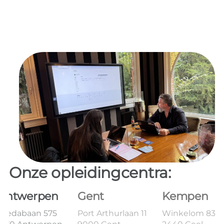
Onze opleidingcentra:
Antwerpen
Gent
Kempen
Bredabaan 575
Port Arthurlaan 11
Winkelom 83B 