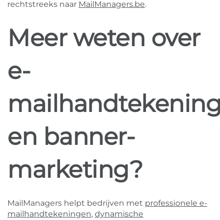
rechtstreeks naar
MailManagers.be
.
Meer weten over
e-
mailhandtekenin
en banner-
marketing?
MailManagers helpt bedrijven met
professionele e-
mailhandtekeningen
,
dynamische