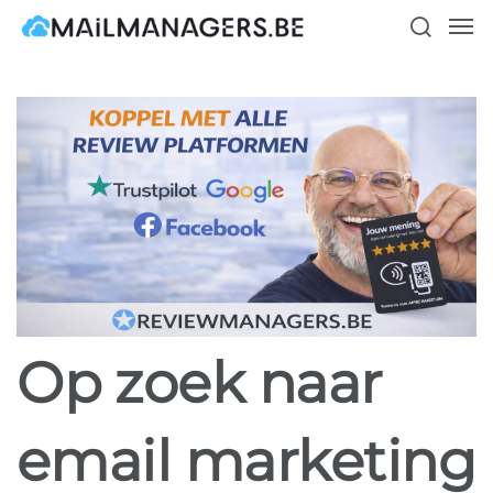
Skip
Men
to
search
main
content
Op zoek naar
email marketing