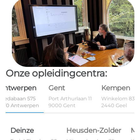
Onze opleidingcentra:
Antwerpen
Gent
Kempen
Bredabaan 575
Port Arthurlaan 11
Winkelom 83B 
2170 Antwerpen
9000 Gent
2440 Geel
Deinze
Heusden-Zolder
Ma