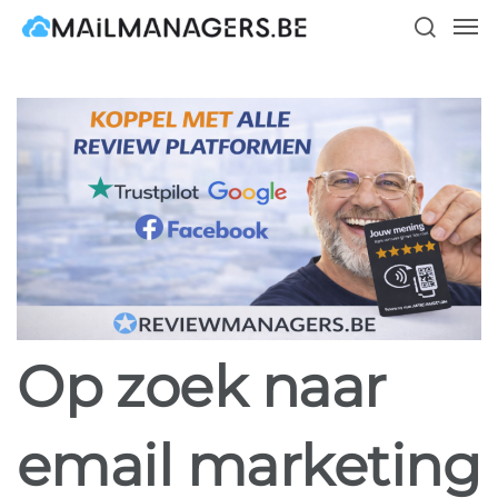
Skip
Men
to
search
main
content
Op zoek naar
email marketing