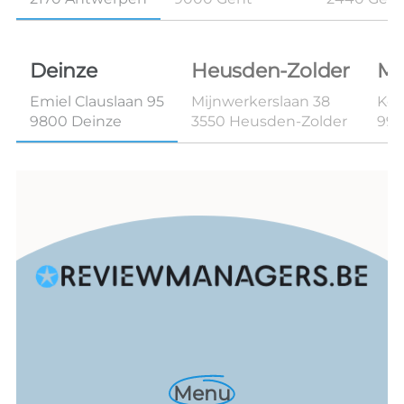
Deinze
Heusden-Zolder
Ma
Emiel Clauslaan 95
Mijnwerkerslaan 38
Kon
9800 Deinze
3550 Heusden-Zolder
99
Menu