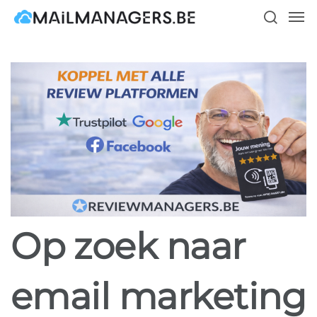
Skip
Men
to
search
main
content
Op zoek naar
email marketing