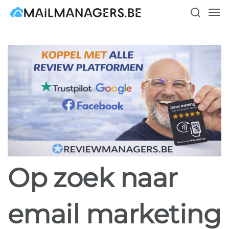
Skip
Men
to
search
main
content
Op zoek naar
email marketing