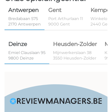
Antwerpen
Gent
Kempe
Bredabaan 575
Port Arthurlaan 11
Winkelom 
2170 Antwerpen
9000 Gent
2440 Geel
Deinze
Heusden-Zolder
Ma
Emiel Clauslaan 95
Mijnwerkerslaan 38
Kon
9800 Deinze
3550 Heusden-Zolder
99