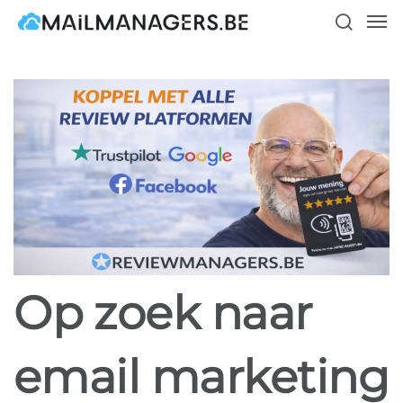
Skip
Men
to
search
main
content
Op zoek naar
email marketing