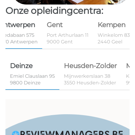
Onze opleidingcentra:
Antwerpen
Gent
Kempen
Bredabaan 575
Port Arthurlaan 11
Winkelom 83B 
2170 Antwerpen
9000 Gent
2440 Geel
Deinze
Heusden-Zolder
Ma
Emiel Clauslaan 95
Mijnwerkerslaan 38
Kon
9800 Deinze
3550 Heusden-Zolder
99