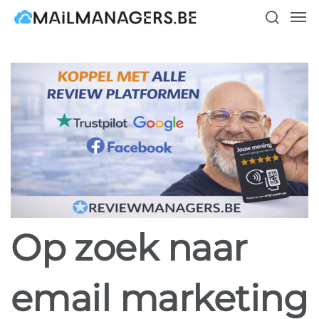
Skip
Men
to
search
main
content
Op zoek naar
email marketing