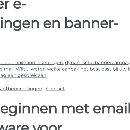
r e-
ingen en banner-
nele e-mailhandtekeningen
,
dynamische bannercampa
mail. Wilt u weten welke aanpak het best past bij uw b
aag een gesprek aan
.
lantbeoordelingen
|
Contact
eginnen met emai
ware voor