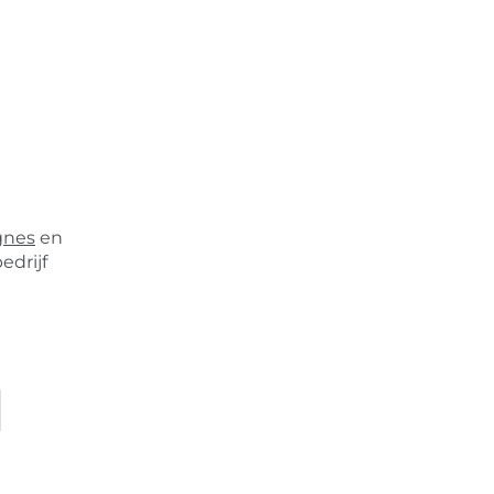
gnes
en
edrijf
l