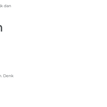
jk dan
n
en. Denk