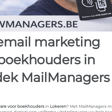
 boekhouders in
dek MailManagers
ware voor boekhouders
in
Lokeren
? Met MailManagers m
naal, dankzij een uniforme uitstraling voor uw hele te