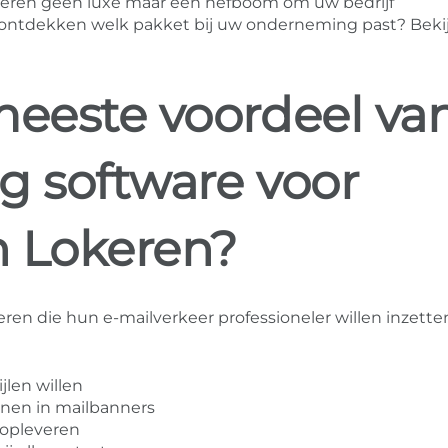
keren geen luxe maar een hefboom om uw bedrijf
u ontdekken welk pakket bij uw onderneming past? Beki
meeste voordeel va
g software voor
n Lokeren?
eren die hun e-mailverkeer professioneler willen inzett
jlen willen
onen in mailbanners
 opleveren