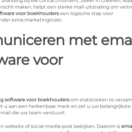
e branding bij elk contactmoment. Zeker in Lokeren, waa
verschil maken, helpt een sterke mail-uitstraling om ver
ftware voor boekhouders
een logische stap voor
nder extra marketinginzet.
uniceren met emai
ware voor
ng software voor boekhouders
om statistieken te verza
wt u aan een herkenbaar merk en zet u uw belangrijkste
 mail die uw team verstuurt.
n website of social-media-post bekijken. Daarom is
emai