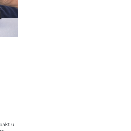
aakt u
am.