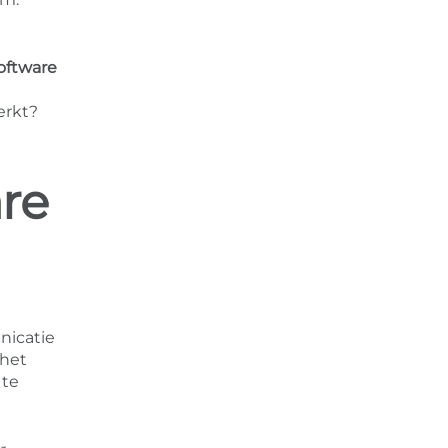
oftware
erkt?
re
icatie
 het
 te