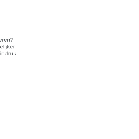
eren
?
lijker
 indruk