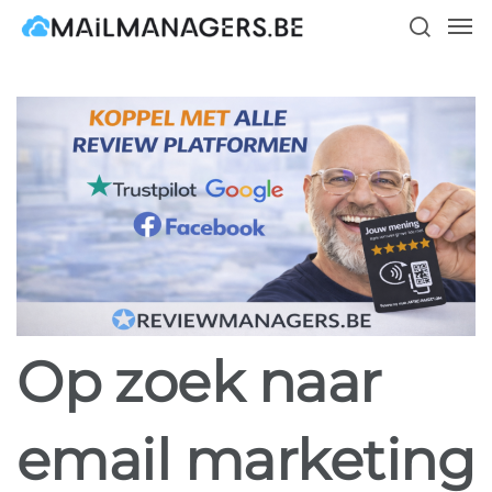
Skip
Men
to
search
main
content
Op zoek naar
email marketing