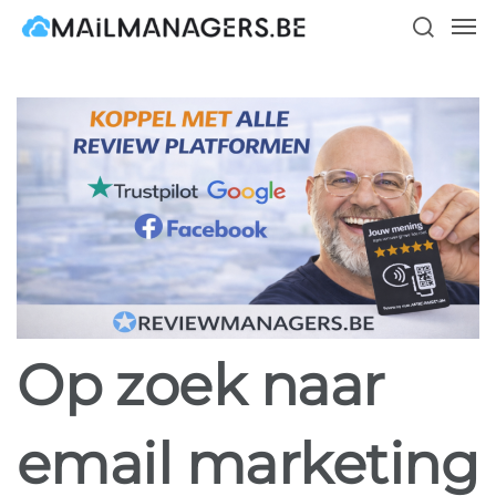
Skip
Men
to
search
main
content
Op zoek naar
email marketing