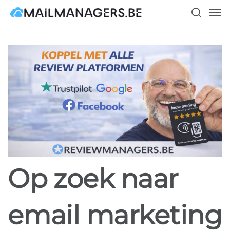
Skip
Men
to
search
main
content
Op zoek naar
email marketing