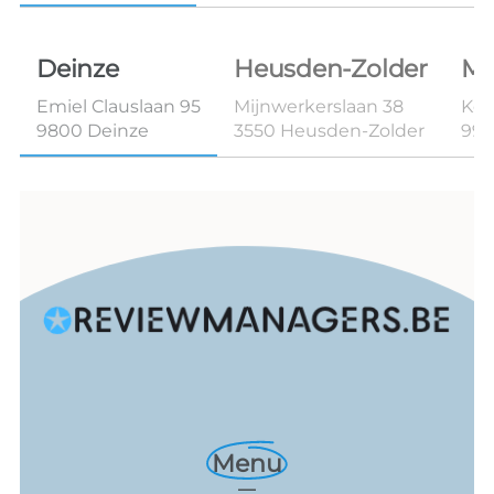
Deinze
Heusden-Zolder
Ma
Emiel Clauslaan 95
Mijnwerkerslaan 38
Kon
9800 Deinze
3550 Heusden-Zolder
99
Menu