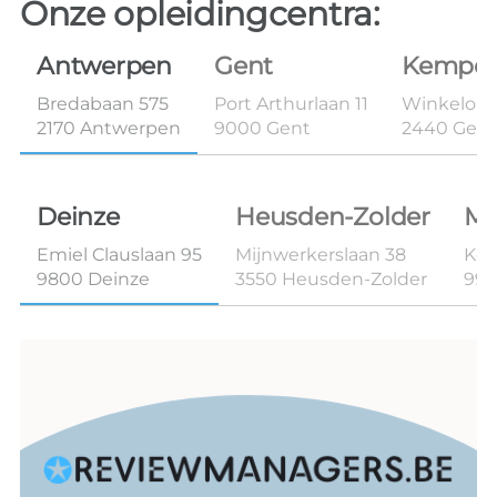
Onze opleidingcentra:
Antwerpen
Gent
Kempe
Bredabaan 575
Port Arthurlaan 11
Winkelom 
2170 Antwerpen
9000 Gent
2440 Geel
Deinze
Heusden-Zolder
Ma
Emiel Clauslaan 95
Mijnwerkerslaan 38
Kon
9800 Deinze
3550 Heusden-Zolder
99