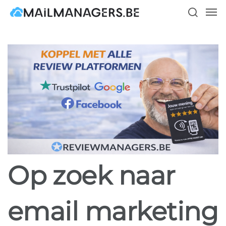
Skip
Men
to
search
main
content
Op zoek naar
email marketing