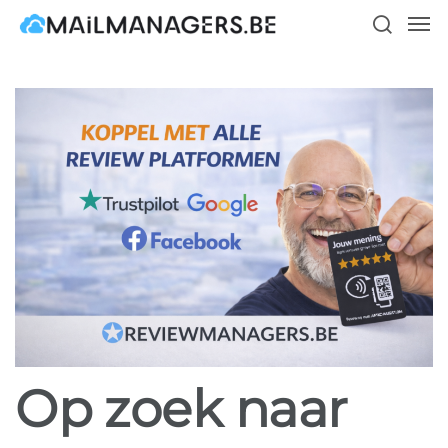
Skip
Men
to
search
main
content
Op zoek naar