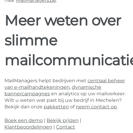
naar
MailManagers.be
.
Meer weten over
slimme
mailcommunicati
MailManagers helpt bedrijven met
centraal beheer
van e-mailhandtekeningen
,
dynamische
bannercampagnes
en analytics op uw mailverkeer.
Wilt u weten wat past bij uw bedrijf in Mechelen?
Bekijk dan onze
pakketten
of
neem contact op
.
Boek een demo
|
Bekijk prijzen
|
Klantbeoordelingen
|
Contact