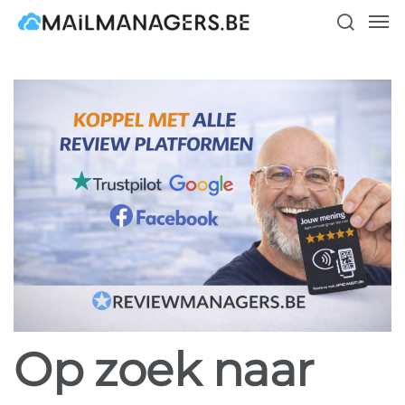
Skip
Men
to
search
main
content
Op zoek naar