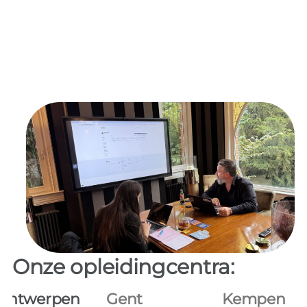
Onze opleidingcentra:
Antwerpen
Gent
Kempen